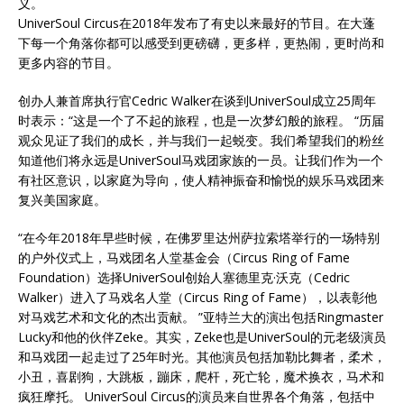
义。
UniverSoul Circus在2018年发布了有史以来最好的节目。在大蓬
下每一个角落你都可以感受到更磅礴，更多样，更热闹，更时尚和
更多内容的节目。
创办人兼首席执行官Cedric Walker在谈到UniverSoul成立25周年
时表示：“这是一个了不起的旅程，也是一次梦幻般的旅程。 “历届
观众见证了我们的成长，并与我们一起蜕变。我们希望我们的粉丝
知道他们将永远是UniverSoul马戏团家族的一员。让我们作为一个
有社区意识，以家庭为导向，使人精神振奋和愉悦的娱乐马戏团来
复兴美国家庭。
“在今年2018年早些时候，在佛罗里达州萨拉索塔举行的一场特别
的户外仪式上，马戏团名人堂基金会（Circus Ring of Fame
Foundation）选择UniverSoul创始人塞德里克·沃克（Cedric
Walker）进入了马戏名人堂（Circus Ring of Fame），以表彰他
对马戏艺术和文化的杰出贡献。 ”亚特兰大的演出包括Ringmaster
Lucky和他的伙伴Zeke。其实，Zeke也是UniverSoul的元老级演员
和马戏团一起走过了25年时光。其他演员包括加勒比舞者，柔术，
小丑，喜剧狗，大跳板，蹦床，爬杆，死亡轮，魔术换衣，马术和
疯狂摩托。 UniverSoul Circus的演员来自世界各个角落，包括中