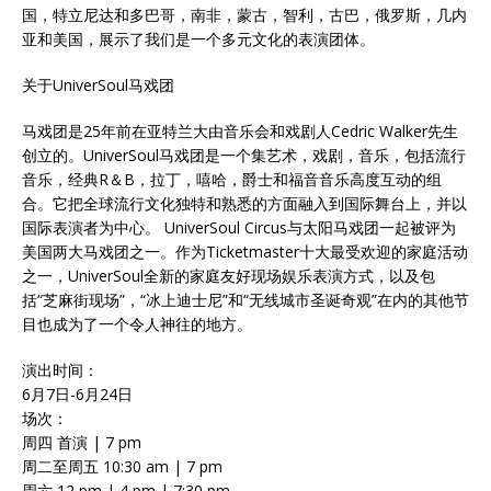
国，特立尼达和多巴哥，南非，蒙古，智利，古巴，俄罗斯，几内
亚和美国，展示了我们是一个多元文化的表演团体。
关于UniverSoul马戏团
马戏团是25年前在亚特兰大由音乐会和戏剧人Cedric Walker先生
创立的。UniverSoul马戏团是一个集艺术，戏剧，音乐，包括流行
音乐，经典R＆B，拉丁，嘻哈，爵士和福音音乐高度互动的组
合。它把全球流行文化独特和熟悉的方面融入到国际舞台上，并以
国际表演者为中心。 UniverSoul Circus与太阳马戏团一起被评为
美国两大马戏团之一。作为Ticketmaster十大最受欢迎的家庭活动
之一，UniverSoul全新的家庭友好现场娱乐表演方式，以及包
括“芝麻街现场”，“冰上迪士尼”和“无线城市圣诞奇观”在内的其他节
目也成为了一个令人神往的地方。
演出时间：
6月7日-6月24日
场次：
周四 首演 | 7 pm
周二至周五 10:30 am | 7 pm
周六 12 pm | 4 pm | 7:30 pm