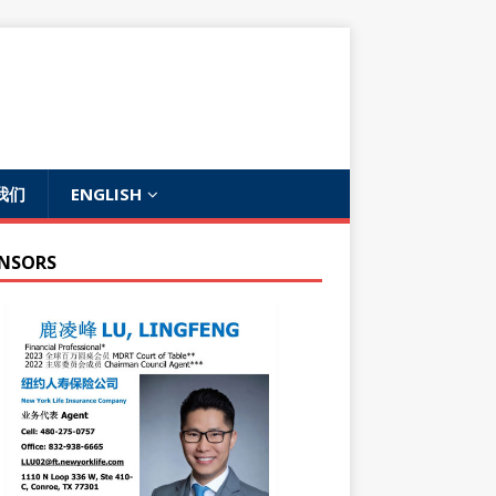
我们
ENGLISH
NSORS